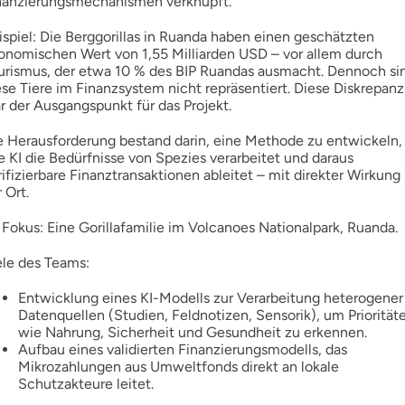
nanzierungsmechanismen verknüpft.
ispiel: Die Berggorillas in Ruanda haben einen geschätzten
onomischen Wert von 1,55 Milliarden USD – vor allem durch
urismus, der etwa 10 % des BIP Ruandas ausmacht. Dennoch si
ese Tiere im Finanzsystem nicht repräsentiert. Diese Diskrepanz
r der Ausgangspunkt für das Projekt.
e Herausforderung bestand darin, eine Methode zu entwickeln,
e KI die Bedürfnisse von Spezies verarbeitet und daraus
rifizierbare Finanztransaktionen ableitet – mit direkter Wirkung
 Ort.
 Fokus: Eine Gorillafamilie im Volcanoes Nationalpark, Ruanda.
ele des Teams:
Entwicklung eines KI-Modells zur Verarbeitung heterogener
Datenquellen (Studien, Feldnotizen, Sensorik), um Priorität
wie Nahrung, Sicherheit und Gesundheit zu erkennen.
Aufbau eines validierten Finanzierungsmodells, das
Mikrozahlungen aus Umweltfonds direkt an lokale
Schutzakteure leitet.