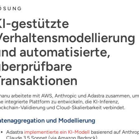
ÖSUNG
I-gestützte
Verhaltensmodellierung
nd automatisierte,
überprüfbare
Transaktionen
hanu arbeitete mit AWS, Anthropic und Adastra zusammen, u
ne integrierte Plattform zu entwickeln, die KI-Inferenz,
ockchain-Validierung und Cloud-Skalierbarkeit verbindet.
tenaggregation und Modellierung
Adastra
implementierte ein KI-Modell
basierend auf Anthro
Claude 3.5 Sonnet (via Amazon Bedrock).