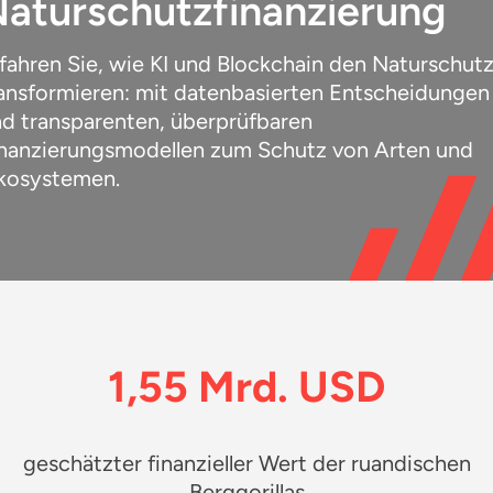
aturschutzfinanzierung
Ressourcen
Deutsch
fahren Sie, wie KI und Blockchain den Naturschut
ansformieren: mit datenbasierten Entscheidungen
d transparenten, überprüfbaren
nanzierungsmodellen zum Schutz von Arten und
kosystemen.
1,55 Mrd. USD
geschätzter finanzieller Wert der ruandischen
Berggorillas