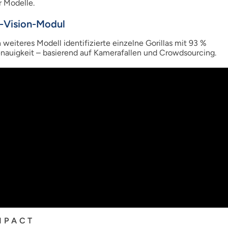
r Modelle.
-Vision-Modul
n weiteres Modell identifizierte einzelne Gorillas mit 93 %
nauigkeit – basierend auf Kamerafallen und Crowdsourcing.
MPACT