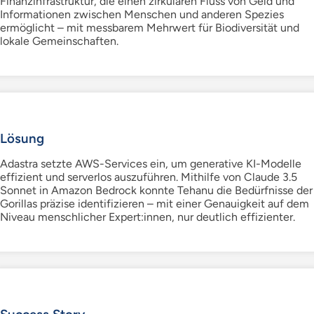
Finanzinfrastruktur, die einen zirkulären Fluss von Geld und
Informationen zwischen Menschen und anderen Spezies
ermöglicht – mit messbarem Mehrwert für Biodiversität und
lokale Gemeinschaften.
Lösung
Adastra setzte AWS-Services ein, um generative KI-Modelle
effizient und serverlos auszuführen. Mithilfe von Claude 3.5
Sonnet in Amazon Bedrock konnte Tehanu die Bedürfnisse der
Gorillas präzise identifizieren – mit einer Genauigkeit auf dem
Niveau menschlicher Expert:innen, nur deutlich effizienter.