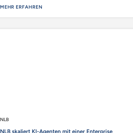
MEHR ERFAHREN
NLB
NLB skaliert KI-Agenten mit einer Enterprise