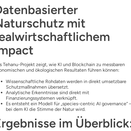
Datenbasierter
Naturschutz mit
ealwirtschaftlichem
Impact
s Tehanu-Projekt zeigt, wie KI und Blockchain zu messbaren
onomischen und ökologischen Resultaten führen können:
Wissenschaftliche Rohdaten werden in direkt umsetzbare
Schutzmaßnahmen übersetzt.
Analytische Erkenntnisse sind direkt mit
Finanzierungssystemen verknüpft.
Es entsteht ein Modell für „species-centric AI governance“ 
bei dem KI die Stimme der Natur wird.
rgebnisse im Überblick