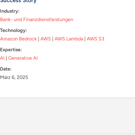
Success Story
Industry:
Bank- und Finanzdienstleistungen
Technology:
Amazon Bedrock
|
AWS
|
AWS Lambda
|
AWS S3
Expertise:
AI
|
Generative AI
Date:
März 6, 2025