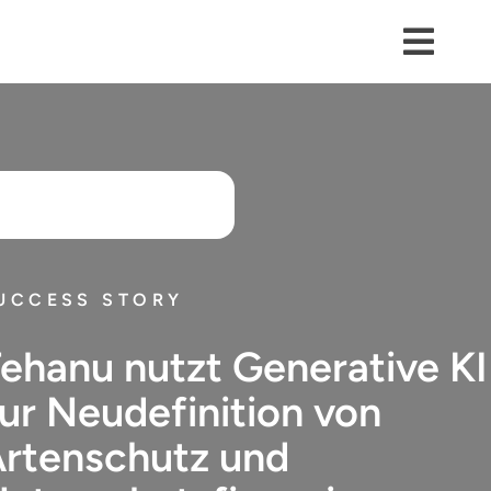
Skip
to
content
Toggl
Navig
Kontakt
Dienstleistungen
Branchen
Plattformen
UCCESS STORY
Lösungen
ehanu nutzt Generative KI
Über uns
ur Neudefinition von
Success Stories
rtenschutz und