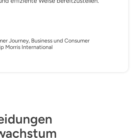
und effiziente Weise bereitzustellen.
mer Journey, Business und Consumer
ip Morris International
heidungen
swachstum