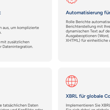
t
Automatisierung für
Rolle
Berichte automatisc
Berichterstellung mit Ih
n aus, um komplizierte
dynamischen Text auf de
.
Ausgabeoptionen (Word,
XHTML) für einheitliche
 mit zusätzlichen
r Datenintegration.
XBRL für globale C
e tatsächlichen Daten
Implementieren Sie XBRL
isten und Konflikte oder
Sie sich dabei an global