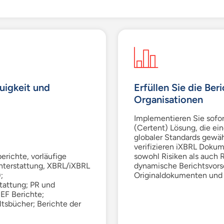
uigkeit und
Erfüllen Sie die Ber
Organisationen
Implementieren Sie sofo
(
Certent
) Lösung, die ei
globaler Standards gewäh
verifizieren
iXBRL
Dokume
erichte, vorläufige
sowohl Risiken als auch 
chterstattung, XBRL/
iXBRL
dynamische Berichtsvors
;
Originaldokumenten und 
tattung; PR und
SEF
Berichte;
tsbücher; Berichte der