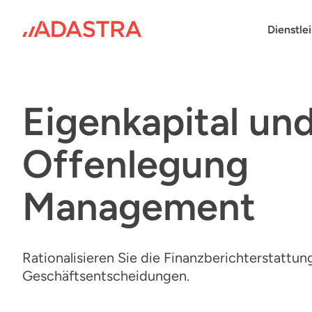
Skip
to
Dienstle
content
Eigenkapital
un
Offenlegung
Management
Rationalisieren Sie die Finanzberichterstattung
Geschäftsentscheidungen.