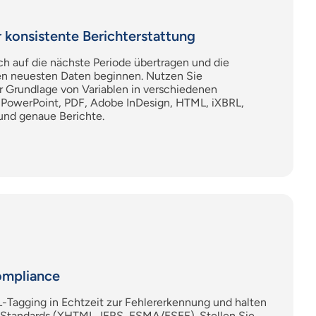
 konsistente Berichterstattung
h auf die nächste Periode übertragen und die
ren neuesten Daten beginnen. Nutzen Sie
r Grundlage von Variablen in verschiedenen
 PowerPoint, PDF, Adobe InDesign, HTML,
iXBRL
,
 und
genaue
Berichte.
ompliance
-Tagging in Echtzeit zur Fehlererkennung und halten
e Standards (XHTML, IFRS, ESMA/ESEF). Stellen Sie