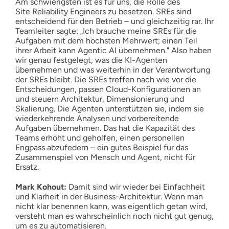
Am schwierigsten ist es für uns, die Rolle des
Site Reliability Engineers zu besetzen. SREs sind
entscheidend für den Betrieb – und gleichzeitig rar. Ihr
Teamleiter sagte: „Ich brauche meine SREs für die
Aufgaben mit dem höchsten Mehrwert; einen Teil
ihrer Arbeit kann Agentic AI übernehmen." Also haben
wir genau festgelegt, was die KI-Agenten
übernehmen und was weiterhin in der Verantwortung
der SREs bleibt. Die SREs treffen nach wie vor die
Entscheidungen, passen Cloud-Konfigurationen an
und steuern Architektur, Dimensionierung und
Skalierung. Die Agenten unterstützen sie, indem sie
wiederkehrende Analysen und vorbereitende
Aufgaben übernehmen. Das hat die Kapazität des
Teams erhöht und geholfen, einen personellen
Engpass abzufedern – ein gutes Beispiel für das
Zusammenspiel von Mensch und Agent, nicht für
Ersatz.
Mark Kohout:
Damit sind wir wieder bei Einfachheit
und Klarheit in der Business-Architektur. Wenn man
nicht klar benennen kann, was eigentlich getan wird,
versteht man es wahrscheinlich noch nicht gut genug,
um es zu automatisieren.