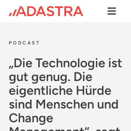
Skip
to
content
Toggl
Navig
Kontakt
Dienstleistungen
PODCAST
Branchen
„Die Technologie ist
Plattformen
gut genug. Die
eigentliche Hürde
Lösungen
sind Menschen und
Über uns
Change
Success Stories