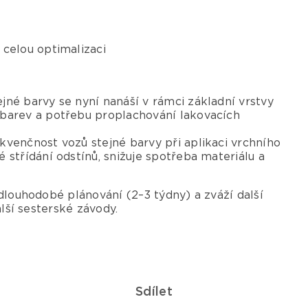
 celou optimalizaci
jné barvy se nyní nanáší v rámci základní vrstvy
 barev a potřebu proplachování lakovacích
ekvenčnost vozů stejné barvy při aplikaci vrchního
 střídání odstínů, snižuje spotřeba materiálu a
 dlouhodobé plánování (2–3 týdny) a zváží další
alší sesterské závody.
Sdílet