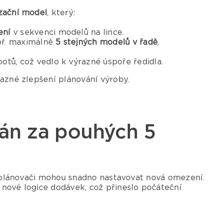
zační model
, který:
ení
v sekvenci modelů na lince.
ř. maximálně
5 stejných modelů v řadě
,
otů, což vedlo k výrazné úspoře ředidla.
razné zlepšení plánování výroby.
lán za pouhých 5
ý, plánovači mohou snadno nastavovat nová omezení.
 nové logice dodávek, což přineslo počáteční