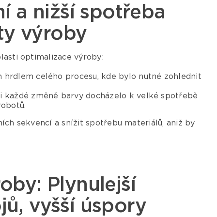
í a nižší spotřeba
ity výroby
lasti optimalizace výroby:
m hrdlem celého procesu, kde bylo nutné zohlednit
i každé změně barvy docházelo k velké spotřebě
robotů.
ích sekvencí a snížit spotřebu materiálů, aniž by
oby: Plynulejší
ů, vyšší úspory