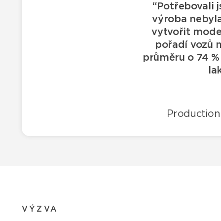
“Potřebovali j
výroba nebyl
vytvořit mode
pořadí vozů n
průměru o 74 % 
la
Production
VÝZVA