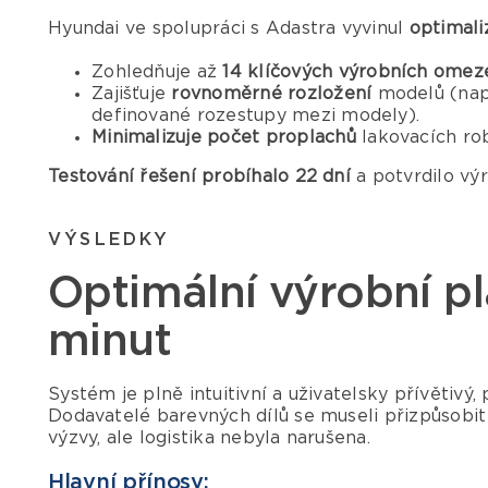
Hyundai ve spolupráci s Adastra vyvinul
optimali
Zohledňuje až
14 klíčových výrobních omez
Zajišťuje
rovnoměrné rozložení
modelů (nap
definované rozestupy mezi modely).
Minimalizuje počet proplachů
lakovacích rob
Testování řešení probíhalo 22 dní
a potvrdilo vý
VÝSLEDKY
Optimální výrobní p
minut
Systém je plně intuitivní a uživatelsky přívětiv
Dodavatelé barevných dílů se museli přizpůsobit
výzvy, ale logistika nebyla narušena.
Hlavní přínosy: