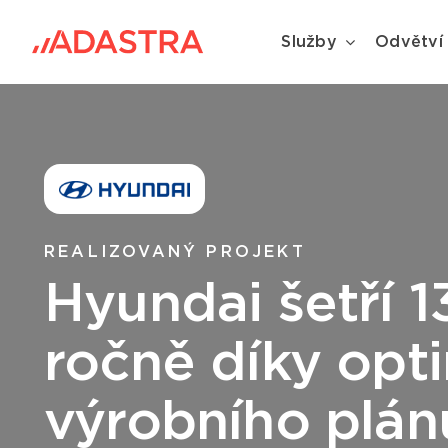
Skip
to
Služby
Odvětví
content
REALIZOVANÝ PROJEKT
Hyundai šetří 1
ročně díky opti
výrobního plán