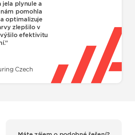
 jela plynule a
a nám pomohla
a optimalizuje
rvy zlepšilo v
ýšilo efektivitu
í.”
uring Czech
Máte zájem o podobné řešení?