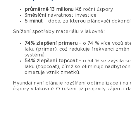
průměrně 13 milionu Kč
roční úspory
3měsíční
návratnost investice
5 minut
– doba, za kterou plánovači dokončí
Snížení spotřeby materiálu v lakovně:
74% zlepšení primeru
– o 74 % více vozů ste
laku (primer), což redukuje frekvenci změn
systémů.
54% zlepšení topcoat
– o 54 % se zvýšila s
laku (topcoat), čímž se eliminuje nadbytečné
omezuje vznik zmetků.
Hyundai nyní plánuje rozšíření optimalizace i na
úspory v lakovně. O řešení již projevily zájem i d