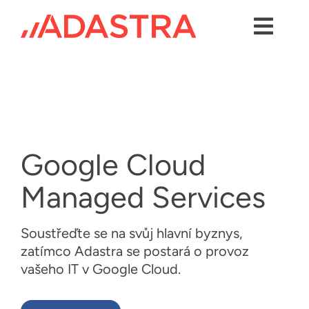
Skip
to
content
Toggl
Navig
Kontakty
Služby
Odvětví
Google Cloud
Platformy
Managed Services
Řešení
Soustřeďte se na svůj hlavní byznys,
O Adastře
zatímco Adastra se postará o provoz
vašeho IT v Google Cloud.
Případové studie