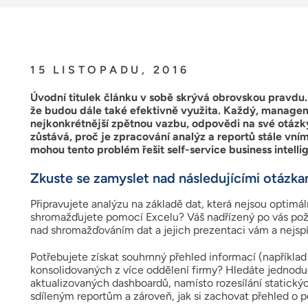
15 LISTOPADU, 2016
Úvodní titulek článku v sobě skrývá obrovskou pravdu. 
že budou dále také efektivně využita. Každý, manage
nejkonkrétnější zpětnou vazbu, odpovědi na své otázk
zůstává, proč je zpracování analýz a reportů stále v
mohou tento problém řešit self-service business intell
Zkuste se zamyslet nad následujícími otázka
Připravujete analýzu na základě dat, která nejsou optimá
shromažďujete pomocí Excelu? Váš nadřízený po vás požad
nad shromažďováním dat a jejich prezentaci vám a nejsp
Potřebujete získat souhrnný přehled informací (napříkla
konsolidovaných z více oddělení firmy? Hledáte jednoduc
aktualizovaných dashboardů, namísto rozesílání statickýc
sdíleným reportům a zároveň, jak si zachovat přehled o p