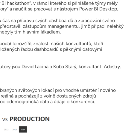
r BI hackathon“, v rámci kterého si přihlášené týmy měly
tory“ a naučit se pracovat s nástrojem Power BI Desktop.
ů čas na přípravu svých dashboardů a zpracování svého
 představili zástupcům managementu, jimž připadl nelehký
nebyly tím hlavním lákadlem.
odařilo rozšířit znalosti našich konzultantů, kteří
podložených řadou dashboardů s pěknými datovými
utory jsou David Lacina a Kuba Starý, konzultanti Adastry.
ybraných světových lokací pro vhodné umístění nového
u reálná a pocházejí z volně dostupných zdrojů
 sociodemografická data a údaje o konkurenci.