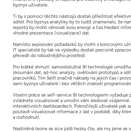
byznys uživatele.
Ti by s pomocí těchto nástrojů dostali příležitost efektiv
sdílet. Pro byznys analytiky by to tudíž znamenalo, že
reportů by mohli věnovat svou energii a čas hledání inf
vhodné prezentace (vizualizace) dat.
Namísto sepisování požadavků by mohli s koncovými uživa
IT specialisté by tak ve výsledku dostali precizně zpraco
převedli do robustnějšího prostředí.
Pro krátké shrnutí: samoobslužné BI technologie umožňují 
zkoumání dat, ad-hoc analýzy, ověřování prototypů a sdíl
pracovníků. Tím šetří značně náklady na jejich čas i pro
sami byznys uživatelé i bez větších znalostí programován
Vlastní práce se self-service BI technologiemi vyžaduje 
zvládnete vizualizovat a umožní vám sledovat vzájemné záv
interaktivních dashboardech. Pokročilejší uživatelé pak 
poutavě vizualizovat informace z dat v podobě, díky kte
a rozhodnutí.
Nastíněná teorie se sice jistě hezky čte, ale my jsme se