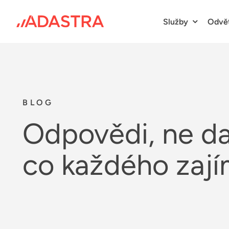
Skip
to
Služby
Odvě
content
BLOG
Odpovědi, ne dat
co každého zaj