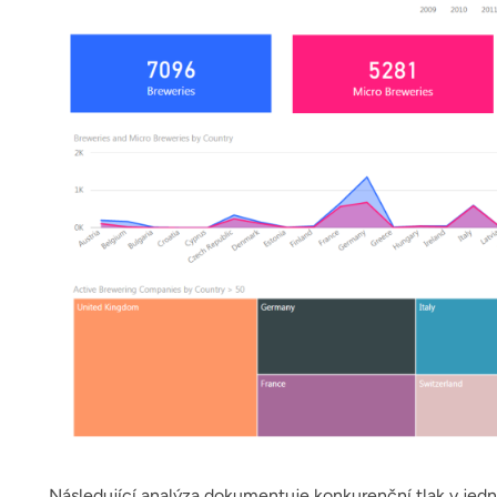
Následující analýza dokumentuje konkurenční tlak v jed