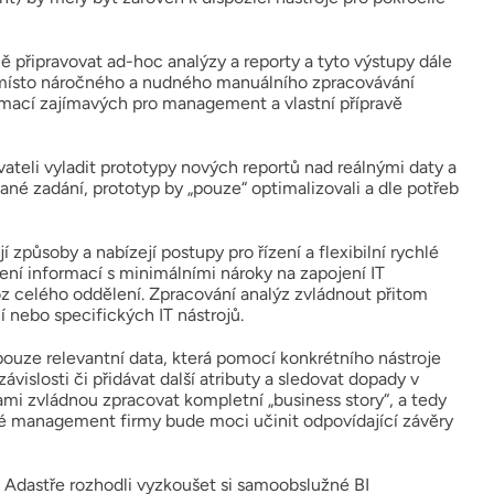
ně připravovat ad-hoc analýzy a reporty a tyto výstupy dále
 namísto náročného a nudného manuálního zpracovávání
ormací zajímavých pro management a vlastní přípravě
teli vyladit prototypy nových reportů nad reálnými daty a
vané zadání, prototyp by „pouze“ optimalizovali a dle potřeb
způsoby a nabízejí postupy pro řízení a flexibilní rychlé
ení informací s minimálními nároky na zapojení IT
voz celého oddělení. Zpracování analýz zvládnout přitom
í nebo specifických IT nástrojů.
pouze relevantní data, která pomocí konkrétního nástroje
islosti či přidávat další atributy a sledovat dopady v
sami zvládnou zpracovat kompletní „business story“, a tedy
ré management firmy bude moci učinit odpovídající závěry
 v Adastře rozhodli vyzkoušet si samoobslužné BI