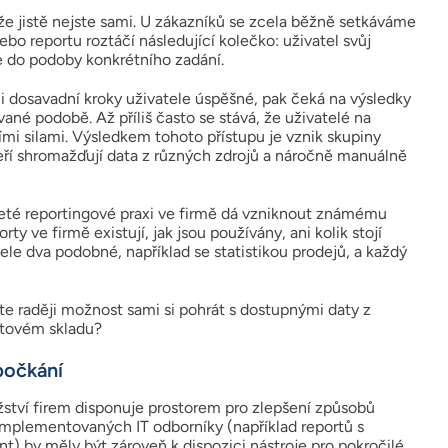
že jistě nejste sami. U zákazníků se zcela běžně setkáváme
ebo reportu roztáčí následující kolečko: uživatel svůj
je do podoby konkrétního zadání.
-li dosavadní kroky uživatele úspěšné, pak čeká na výsledky
né podobě. Až příliš často se stává, že uživatelé na
ními silami. Výsledkem tohoto přístupu je vznik skupiny
teří shromažďují data z různých zdrojů a náročně manuálně
aleté reportingové praxi ve firmě dá vzniknout známému
y ve firmě existují, jak jsou používány, ani kolik stojí
itele dva podobné, například se statistikou prodejů, a každý
te raději možnost sami si pohrát s dostupnými daty z
datovém skladu?
 počkání
žství firem disponuje prostorem pro zlepšení způsobů
 implementovaných IT odborníky (například reportů s
t) by měly být zároveň k dispozici nástroje pro pokročilé