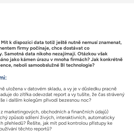
Mít k dispozici data totiž ještě nutně nemusí znamenat,
mentem firmy počínaje, chce dostávat co
y. Samotná data nikoho nezajímají. Otázkou však
nímáno jako kámen úrazu v mnoha firmách? Jak konkrétně
igence, neboli samoobslužné BI technologie?
mi:
lně uložena v datovém skladu, a vy je v důsledku pracně
uje do zítřka odevzdat report a vy tušíte, že čas strávený
íše i dalším kolegům přivodí bezesnou noc?
d z marketingových, obchodních a finančních údajů)
hý způsob sdílení živých, interaktivních, automaticky
h přehledů? Řešíte, jak mít pod kontrolou přístupy ke
oužívání těchto reportů?