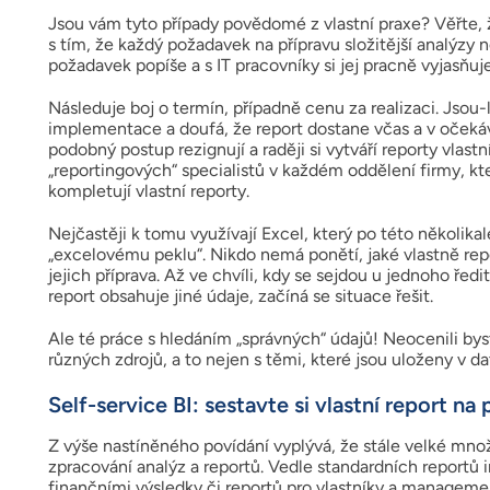
Jsou vám tyto případy povědomé z vlastní praxe? Věřte, 
s tím, že každý požadavek na přípravu složitější analýzy n
požadavek popíše a s IT pracovníky si jej pracně vyjasňu
Následuje boj o termín, případně cenu za realizaci. Jsou
implementace a doufá, že report dostane včas a v očekáva
podobný postup rezignují a raději si vytváří reporty vlast
„reportingových“ specialistů v každém oddělení firmy, k
kompletují vlastní reporty.
Nejčastěji k tomu využívají Excel, který po této několik
„excelovému peklu“. Nikdo nemá ponětí, jaké vlastně report
jejich příprava. Až ve chvíli, kdy se sejdou u jednoho řed
report obsahuje jiné údaje, začíná se situace řešit.
Ale té práce s hledáním „správných“ údajů! Neocenili bys
různých zdrojů, a to nejen s těmi, které jsou uloženy v 
Self-service BI: sestavte si vlastní report na
Z výše nastíněného povídání vyplývá, že stále velké mno
zpracování analýz a reportů. Vedle standardních reportů
finančními výsledky či reportů pro vlastníky a managemen