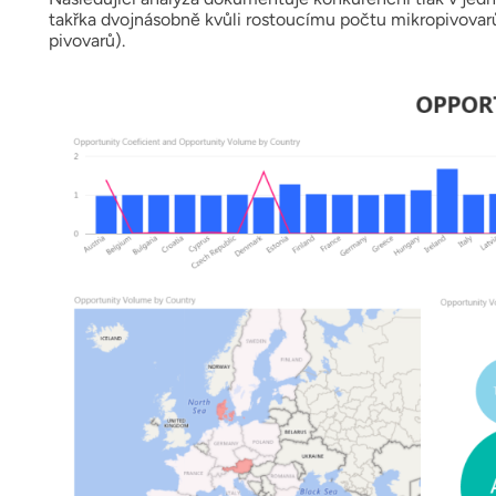
takřka dvojnásobně kvůli rostoucímu počtu mikropivova
pivovarů).