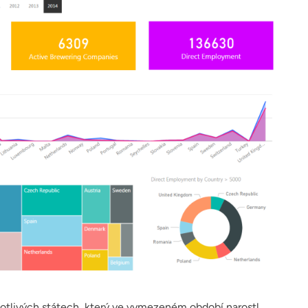
notlivých státech, který ve vymezeném období narostl