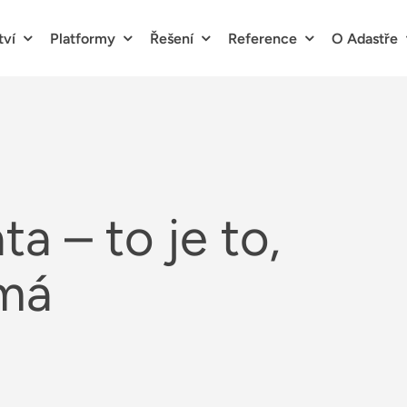
tví
Platformy
Řešení
Reference
O Adastře
a – to je to,
ímá