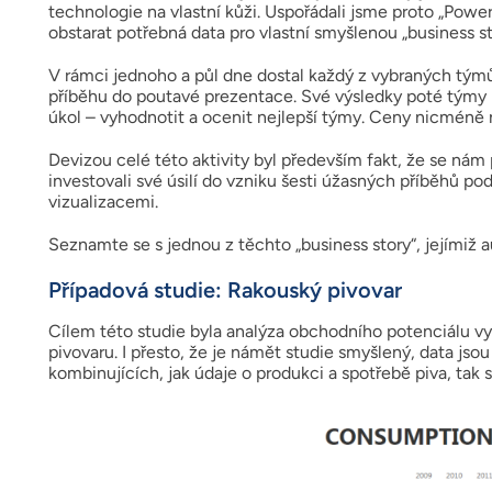
technologie na vlastní kůži. Uspořádali jsme proto „Powe
obstarat potřebná data pro vlastní smyšlenou „business s
V rámci jednoho a půl dne dostal každý z vybraných tým
příběhu do poutavé prezentace. Své výsledky poté týmy
úkol – vyhodnotit a ocenit nejlepší týmy. Ceny nicméně 
Devizou celé této aktivity byl především fakt, že se nám p
investovali své úsilí do vzniku šesti úžasných příběhů 
vizualizacemi.
Seznamte se s jednou z těchto „business story“, jejímiž a
Případová studie: Rakouský pivovar
Cílem této studie byla analýza obchodního potenciálu v
pivovaru. I přesto, že je námět studie smyšlený, data jso
kombinujících, jak údaje o produkci a spotřebě piva, tak