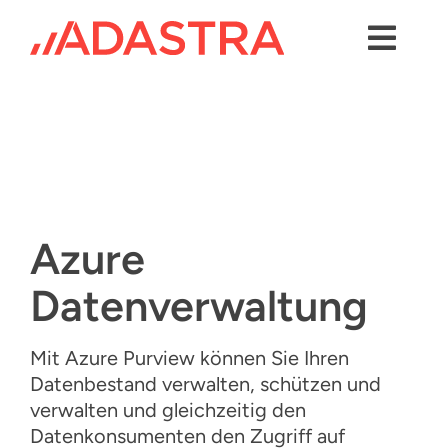
Skip
to
content
Toggl
Navig
Kontakt
Dienstleistungen
Branchen
Azure
Plattformen
Datenverwaltung
Lösungen
Über uns
Mit Azure Purview können Sie Ihren
Datenbestand verwalten, schützen und
Success Stories
verwalten und gleichzeitig den
Datenkonsumenten den Zugriff auf