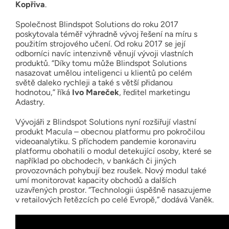
Kopřiva
.
Společnost Blindspot Solutions do roku 2017
poskytovala téměř výhradně vývoj řešení na míru s
použitím strojového učení. Od roku 2017 se její
odborníci navíc intenzivně věnují vývoji vlastních
produktů. “Díky tomu může Blindspot Solutions
nasazovat umělou inteligenci u klientů po celém
světě daleko rychleji a také s větší přidanou
hodnotou,” říká
Ivo Mareček
, ředitel marketingu
Adastry.
Vývojáři z Blindspot Solutions nyní rozšiřují vlastní
produkt Macula – obecnou platformu pro pokročilou
videoanalytiku. S příchodem pandemie koronaviru
platformu obohatili o modul detekující osoby, které se
například po obchodech, v bankách či jiných
provozovnách pohybují bez roušek. Nový modul také
umí monitorovat kapacity obchodů a dalších
uzavřených prostor. “Technologii úspěšně nasazujeme
v retailových řetězcích po celé Evropě,” dodává Vaněk.