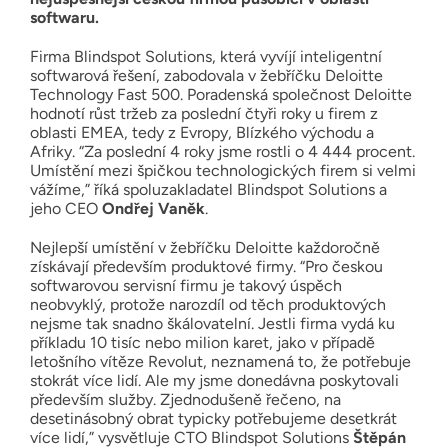
softwaru.
Firma Blindspot Solutions, která vyvíjí inteligentní
softwarová řešení, zabodovala v žebříčku Deloitte
Technology Fast 500. Poradenská společnost Deloitte
hodnotí růst tržeb za poslední čtyři roky u firem z
oblasti EMEA, tedy z Evropy, Blízkého východu a
Afriky. “Za poslední 4 roky jsme rostli o 4 444 procent.
Umístění mezi špičkou technologických firem si velmi
vážíme,” říká spoluzakladatel Blindspot Solutions a
jeho CEO
Ondřej Vaněk
.
Nejlepší umístění v žebříčku Deloitte každoročně
získávají především produktové firmy. “Pro českou
softwarovou servisní firmu je takový úspěch
neobvyklý, protože narozdíl od těch produktových
nejsme tak snadno škálovatelní. Jestli firma vydá ku
příkladu 10 tisíc nebo milion karet, jako v případě
letošního vítěze Revolut, neznamená to, že potřebuje
stokrát více lidí. Ale my jsme donedávna poskytovali
především služby. Zjednodušeně řečeno, na
desetinásobný obrat typicky potřebujeme desetkrát
více lidí,” vysvětluje CTO Blindspot Solutions
Štěpán