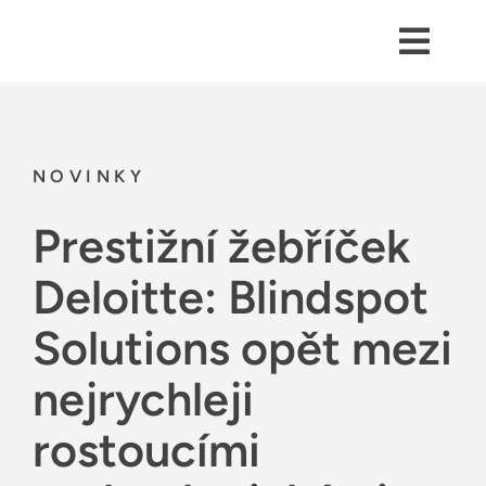
Skip
to
content
Toggl
Navig
Kontakty
Služby
NOVINKY
Odvětví
Prestižní žebříček
Platformy
Deloitte: Blindspot
Řešení
Solutions opět mezi
O Adastře
nejrychleji
Případové studie
rostoucími