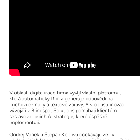
V oblasti digitalizace firma vyvíjí vlastní platformu,
která automaticky třídí a generuje odpovědi na
příchozí e-maily a textové zprávy. A v oblasti inovací
vývojáři z Blindspot Solutions pomáhají klientům
sestavovat jejich AI strategie, které úspěšně
implementují.
Ondřej Vaněk a Štěpán Kopřiva očekávají, že i v