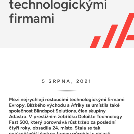
technologickými
Zdroje
firmami
Čeština
5 SRPNA, 2021
Mezi nejrychleji rostoucími technologickými firmami
Evropy, Blízkého východu a Afriky se umístila také
společnost Blindspot Solutions, člen skupiny
Adastra. V prestižním žebříčku Deloitte Technology
Fast 500, který porovnává růst tržeb za poslední
čtyři roky, obsadila 24. místo. Stala se tak
nejúspěšnější českou firmou působící v oblasti