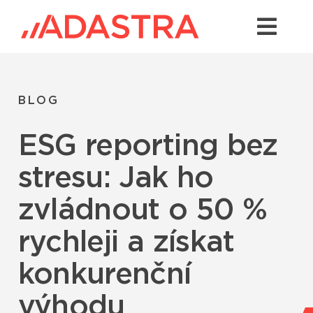
Skip
to
Togg
content
Navi
Kontakty
Služby
BLOG
Odvětví
ESG reporting bez
stresu: Jak ho
Platformy
zvládnout o 50 %
Řešení
rychleji a získat
O Adastře
konkurenční
Případové studie
výhodu