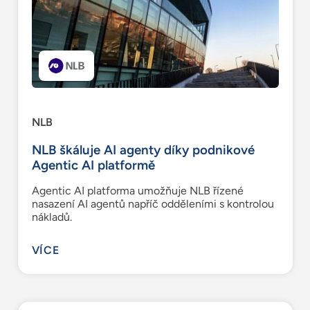
NLB
NLB škáluje AI agenty díky podnikové
Agentic AI platformě
Agentic AI platforma umožňuje NLB řízené
nasazení AI agentů napříč odděleními s kontrolou
nákladů.
VÍCE