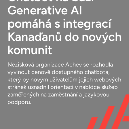
Zdroje
Generative AI
Čeština
pomáhá s integrací
Kanaďanů do nových
komunit
Nezisková organizace Achēv se rozhodla
vyvinout cenově dostupného chatbota,
který by novým uživatelům jejich webových
stránek usnadnil orientaci v nabídce služeb
zaměřených na zaměstnání a jazykovou
podporu.