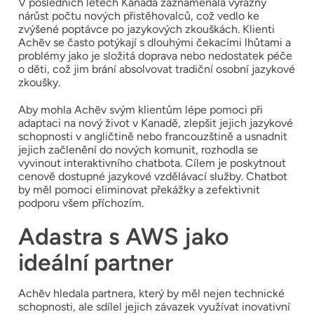
V posledních letech Kanada zaznamenala výrazný
nárůst počtu nových přistěhovalců, což vedlo ke
zvýšené poptávce po jazykových zkouškách. Klienti
Achēv se často potýkají s dlouhými čekacími lhůtami a
problémy jako je složitá doprava nebo nedostatek péče
o děti, což jim brání absolvovat tradiční osobní jazykové
zkoušky.
Aby mohla Achēv svým klientům lépe pomoci při
adaptaci na nový život v Kanadě, zlepšit jejich jazykové
schopnosti v angličtině nebo francouzštině a usnadnit
jejich začlenění do nových komunit, rozhodla se
vyvinout interaktivního chatbota. Cílem je poskytnout
cenově dostupné jazykové vzdělávací služby. Chatbot
by měl pomoci eliminovat překážky a zefektivnit
podporu všem příchozím.
Adastra s AWS jako
ideální partner
Achēv hledala partnera, který by měl nejen technické
schopnosti, ale sdílel jejich závazek využívat inovativní