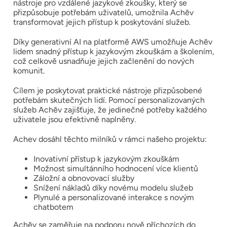
nástroje pro vzdálené jazykové zkoušky, který se
přizpůsobuje potřebám uživatelů, umožnila Achēv
transformovat jejich přístup k poskytování služeb.
Díky generativní AI na platformě AWS umožňuje Achēv
lidem snadný přístup k jazykovým zkouškám a školením,
což celkově usnadňuje jejich začlenění do nových
komunit.
Cílem je poskytovat praktické nástroje přizpůsobené
potřebám skutečných lidí. Pomocí personalizovaných
služeb Achēv zajišťuje, že jedinečné potřeby každého
uživatele jsou efektivně naplněny.
Achev dosáhl těchto milníků v rámci našeho projektu:
Inovativní přístup k jazykovým zkouškám
Možnost simultánního hodnocení více klientů
Záložní a obnovovací služby
Snížení nákladů díky novému modelu služeb
Plynulé a personalizované interakce s novým
chatbotem
Achēv se zaměřuje na podporu nově příchozích do