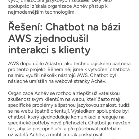
vývoj chatbota a jazykových zkoušek. Díky této
spolupráci získala organizace Achēv přístup k
nejmodernějším technologiím.
Řešení: Chatbot na bázi
AWS zjednodušil
interakci s klienty
AWS doporučilo Adastru jako technologického partnera
pro tento projekt. Během něj jsme k vytvoření chatbota
na míru využili několik nástrojů AWS. Chatbot byl
následně umístěn na webové stránky Achēv.
Organizace Achēv se rozhodla zlepšit uživatelskou
zkušenost svým klientům na webu, kteří často mají
specifické problémy a špatnou jazykovou znalost, tudíž
se na webu špatně orientují. Výsledkem spolupráce byl
chatbot, který zjednodušuje komunikaci a reaguje na
specifické potřeby nově příchozích. Chatbot je navržen
tak, aby se postupně učil a přizpůsoboval potřebám
uživatelů Achēv, a mohl jim tak poskytovat