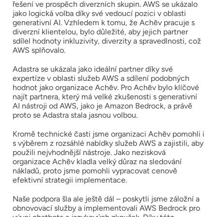
řešení ve prospěch diverzních skupin. AWS se ukázalo
jako logická volba díky své vedoucí pozici v oblasti
generativní AI. Vzhledem k tomu, že Achēv pracuje s
diverzní klientelou, bylo důležité, aby jejich partner
sdílel hodnoty inkluzivity, diverzity a spravedlnosti, což
AWS splňovalo.
Adastra se ukázala jako ideální partner díky své
expertíze v oblasti služeb AWS a sdílení podobných
hodnot jako organizace Achēv. Pro Achēv bylo klíčové
najít partnera, který má velké zkušenosti s generativní
AI nástroji od AWS, jako je Amazon Bedrock, a právě
proto se Adastra stala jasnou volbou.
Kromě technické časti jsme organizaci Achēv pomohli i
s výběrem z rozsáhlé nabídky služeb AWS a zajistili, aby
použili nejvhodnější nástroje. Jako nezisková
organizace Achēv kladla velký důraz na sledování
nákladů, proto jsme pomohli vypracovat cenově
efektivní strategii implementace.
Naše podpora šla ale ještě dál – poskytli jsme záložní a
obnovovací služby a implementovali AWS Bedrock pro